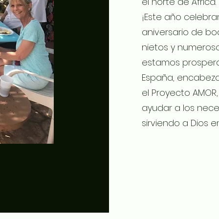
el norte de África.
¡Este año celebr
aniversario de bod
nietos y numeroso
estamos prospera
España, encabezan
el Proyecto AMOR
ayudar a los nece
sirviendo a Dios en