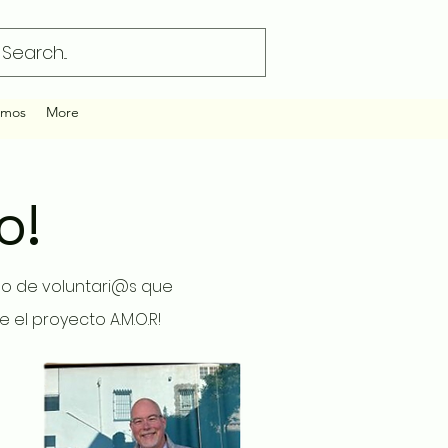
amos
More
o!
po de voluntari@s que
el proyecto A.M.O.R!